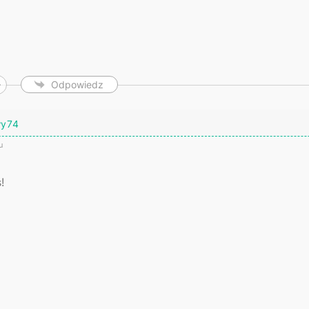
Odpowiedz
wy74
u
!