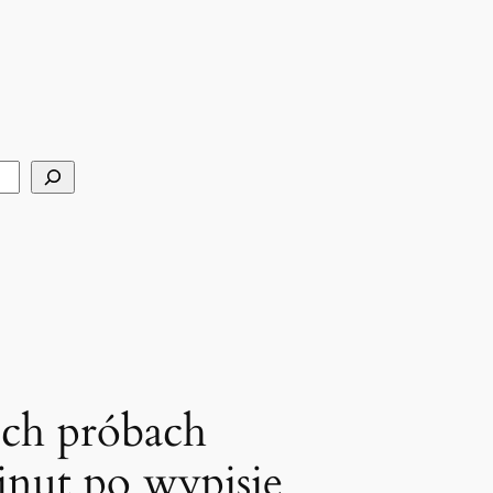
ech próbach
inut po wypisie