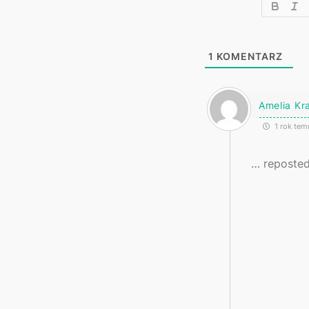
1
KOMENTARZ
Amelia Kr
1 rok tem
… reposted 