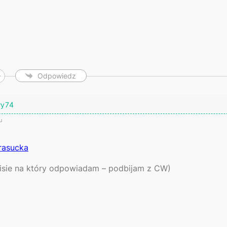
Odpowiedz
wy74
u
rasucka
isie na który odpowiadam – podbijam z CW)