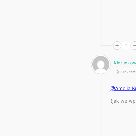
0
Kierunko
1 rok tem
@Amelia K
(jak we wp