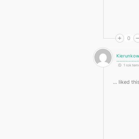
0
Kierunko
1 rok tem
… liked this