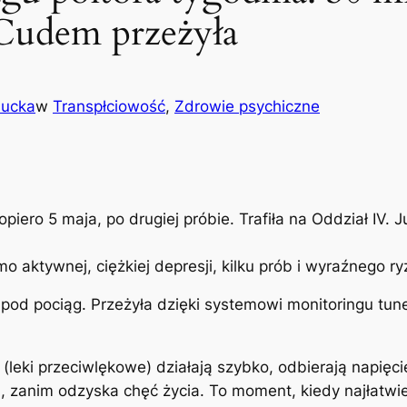
 Cudem przeżyła
sucka
w
Transpłciowość
, 
Zdrowie psychiczne
piero 5 maja, po drugiej próbie. Trafiła na Oddział IV. 
 aktywnej, ciężkiej depresji, kilku prób i wyraźnego ry
pod pociąg. Przeżyła dzięki systemowi monitoringu tunel
(leki przeciwlękowe) działają szybko, odbierają napięc
a, zanim odzyska chęć życia. To moment, kiedy najłatwie