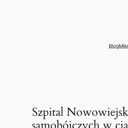
Przejdź
do
treści
Blog
Mik
Szpital Nowowiejski
samobójczych w cią