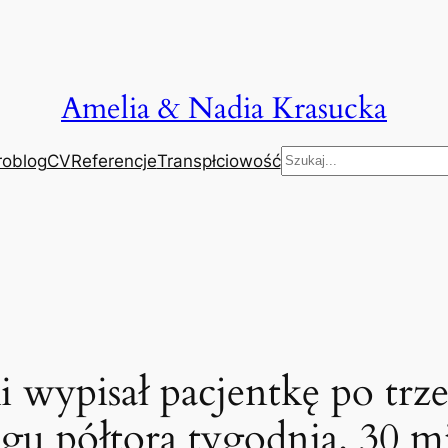
Amelia & Nadia Krasucka
Szukaj
roblog
CV
Referencje
Transpłciowość
 wypisał pacjentkę po trz
gu półtora tygodnia. 30 m