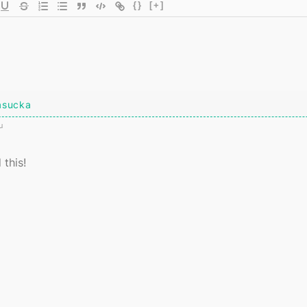
{}
[+]
asucka
u
this!