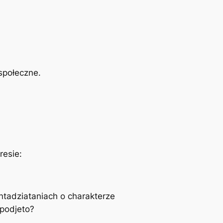
społeczne.
resie:
tadziataniach o charakterze
 podjeto?