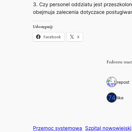
3. Czy personel oddziatu jest przeszkolo
obejmuja zalecenia dotyczace postugiwa
Udostępnij:
Facebook
X
Fediverse reac
1 repost
1 like
Przemoc systemowa
Szpital nowowiejski