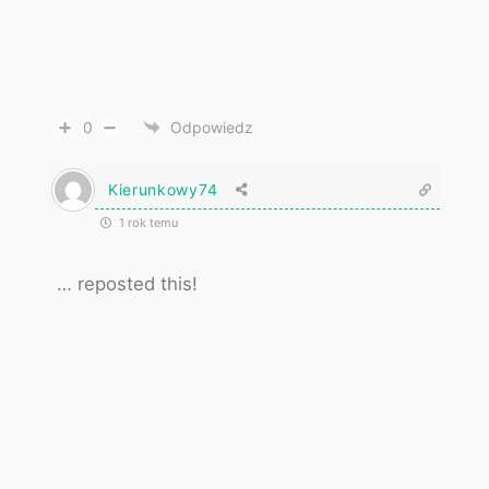
0
Odpowiedz
Kierunkowy74
1 rok temu
… reposted this!