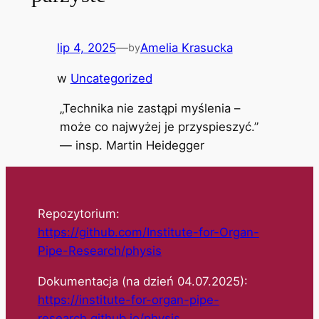
lip 4, 2025
—
Amelia Krasucka
by
w
Uncategorized
„Technika nie zastąpi myślenia –
może co najwyżej je przyspieszyć.”
— insp. Martin Heidegger
Repozytorium:
https://github.com/Institute-for-Organ-
Pipe-Research/physis
Dokumentacja (na dzień 04.07.2025):
https://institute-for-organ-pipe-
research.github.io/physis