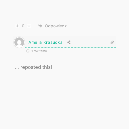
0
Odpowiedz
Amelia Krasucka
1 rok temu
… reposted this!