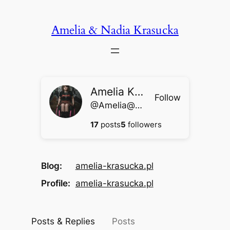
Przejdź
do
Amelia & Nadia Krasucka
treści
Amelia Krasucka
Follow
@
Amelia@amelia-krasucka.pl
17
posts
5
followers
Blog
amelia-krasucka.pl
Profile
amelia-krasucka.pl
Posts & Replies
Posts