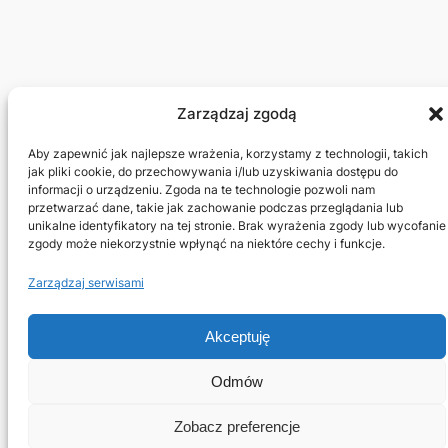
Zarządzaj zgodą
Aby zapewnić jak najlepsze wrażenia, korzystamy z technologii, takich
jak pliki cookie, do przechowywania i/lub uzyskiwania dostępu do
informacji o urządzeniu. Zgoda na te technologie pozwoli nam
Amelia & Nadia Krasucka
przetwarzać dane, takie jak zachowanie podczas przeglądania lub
unikalne identyfikatory na tej stronie. Brak wyrażenia zgody lub wycofanie
zgody może niekorzystnie wpłynąć na niektóre cechy i funkcje.
O mnie
Prywatność
Social
Zarządzaj serwisami
Polityka prywatności UE
Linkedin
Kontakt
Mastodon
Akceptuję
Odmów
Zobacz preferencje