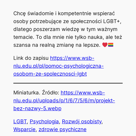
Chcę świadomie i kompetentnie wspierać
osoby potrzebujące ze społeczności LGBT+,
dlatego poszerzam wiedzę w tym ważnym
temacie. To dla mnie nie tylko nauka, ale też
szansa na realną zmianę na lepsze.
Link do zapisu
https://www.wsb-
nlu.edu.pl/pl/pomoc-psychologiczna-
osobom-ze-spolecznosci-lgbt
Miniaturka. Źródło:
https://www.wsb-
nlu.edu.pl/uploads/p/1/6/7/5/6/m/projekt-
bez-nazwy-5.webp
LGBT
, 
Psychologia
, 
Rozwój osobisty
, 
Wsparcie
, 
zdrowie psychiczne