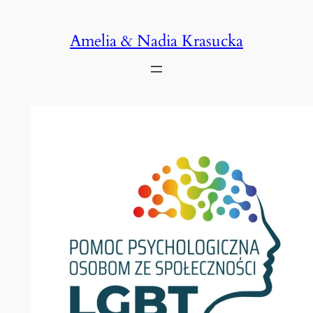
Przejdź
do
Amelia & Nadia Krasucka
treści