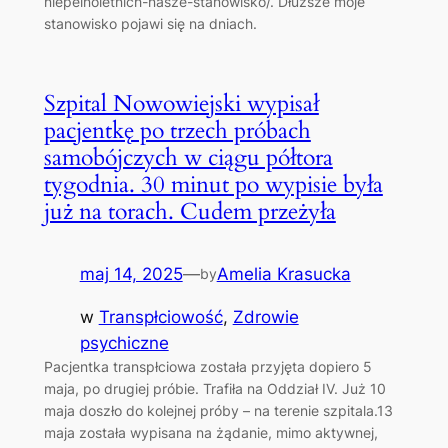
niepelnoletnich-nasze-stanowisko/. Dłuższe moje
stanowisko pojawi się na dniach.
Szpital Nowowiejski wypisał
pacjentkę po trzech próbach
samobójczych w ciągu półtora
tygodnia. 30 minut po wypisie była
już na torach. Cudem przeżyła
maj 14, 2025
—
Amelia Krasucka
by
w
Transpłciowość
, 
Zdrowie
psychiczne
Pacjentka transpłciowa została przyjęta dopiero 5
maja, po drugiej próbie. Trafiła na Oddział IV. Już 10
maja doszło do kolejnej próby – na terenie szpitala.13
maja została wypisana na żądanie, mimo aktywnej,