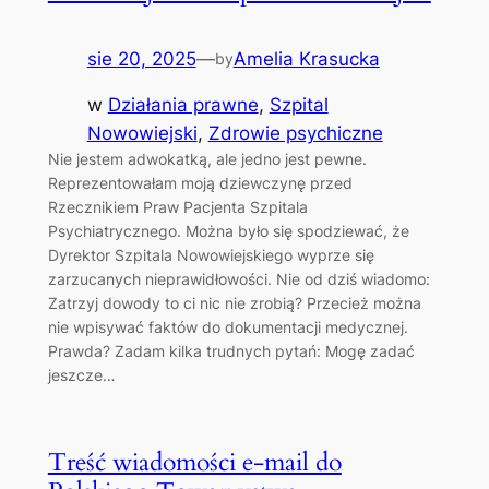
sie 20, 2025
—
Amelia Krasucka
by
w
Działania prawne
, 
Szpital
Nowowiejski
, 
Zdrowie psychiczne
Nie jestem adwokatką, ale jedno jest pewne.
Reprezentowałam moją dziewczynę przed
Rzecznikiem Praw Pacjenta Szpitala
Psychiatrycznego. Można było się spodziewać, że
Dyrektor Szpitala Nowowiejskiego wyprze się
zarzucanych nieprawidłowości. Nie od dziś wiadomo:
Zatrzyj dowody to ci nic nie zrobią? Przecież można
nie wpisywać faktów do dokumentacji medycznej.
Prawda? Zadam kilka trudnych pytań: Mogę zadać
jeszcze…
Treść wiadomości e-mail do