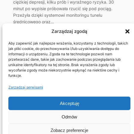
ciężkiej depresji, kilku prób i wyraźnego ryzyka. 30
minut po wypisie próbowała rzucić się pod pociąg.
Przeżyła dzięki systemowi monitoringu tunelu
średnicowego oraz…
Zarządzaj zgodą
←
Poprzednia strona
Aby zapewnić jak najlepsze wrażenia, korzystamy z technologii, takich
jak pliki cookie, do przechowywania i/lub uzyskiwania dostępu do
informacji o urządzeniu. Zgoda na te technologie pozwoli nam
przetwarzać dane, takie jak zachowanie podczas przeglądania lub
unikalne identyfikatory na tej stronie. Brak wyrażenia zgody lub
wycofanie zgody może niekorzystnie wpłynąć na niektóre cechy i
funkcje.
Amelia & Nadia Krasucka
Zarządzaj serwisami
O mnie
Prywatność
Social
Akceptuję
Polityka prywatności UE
Linkedin
Kontakt
Mastodon
Odmów
Zobacz preferencje