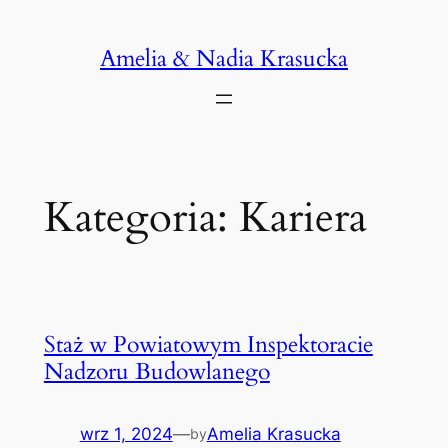
Przejdź
do
Amelia & Nadia Krasucka
treści
Kategoria:
Kariera
Staż w Powiatowym Inspektoracie
Nadzoru Budowlanego
wrz 1, 2024
—
Amelia Krasucka
by