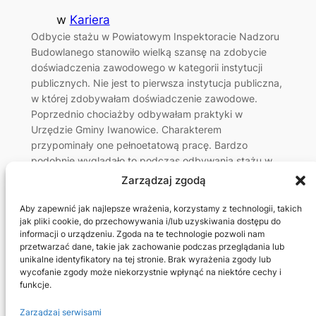
w
Kariera
Odbycie stażu w Powiatowym Inspektoracie Nadzoru
Budowlanego stanowiło wielką szansę na zdobycie
doświadczenia zawodowego w kategorii instytucji
publicznych. Nie jest to pierwsza instytucja publiczna,
w której zdobywałam doświadczenie zawodowe.
Poprzednio chociażby odbywałam praktyki w
Urzędzie Gminy Iwanowice. Charakterem
przypominały one pełnoetatową pracę. Bardzo
podobnie wyglądało to podczas odbywania stażu w
PINB.
Zarządzaj zgodą
Aby zapewnić jak najlepsze wrażenia, korzystamy z technologii, takich
jak pliki cookie, do przechowywania i/lub uzyskiwania dostępu do
informacji o urządzeniu. Zgoda na te technologie pozwoli nam
przetwarzać dane, takie jak zachowanie podczas przeglądania lub
unikalne identyfikatory na tej stronie. Brak wyrażenia zgody lub
wycofanie zgody może niekorzystnie wpłynąć na niektóre cechy i
funkcje.
Amelia & Nadia Krasucka
Zarządzaj serwisami