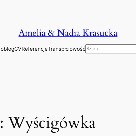
Amelia & Nadia Krasucka
Szukaj
roblog
CV
Referencje
Transpłciowość
g:
Wyścigówka