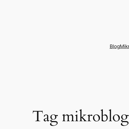
Przejdź
do
treści
Blog
Mik
Tag mikroblo