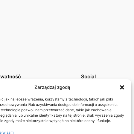
ywatność
Social
tyka prywatności UE
Linkedin
Zarządzaj zgodą
takt
Mastodon
 jak najlepsze wrażenia, korzystamy z technologii, takich jak pliki
przechowywania i/lub uzyskiwania dostępu do informacji o urządzeniu.
 technologie pozwoli nam przetwarzać dane, takie jak zachowanie
eglądania lub unikalne identyfikatory na tej stronie. Brak wyrażenia zgody
ie zgody może niekorzystnie wpłynąć na niektóre cechy i funkcje.
erwisami