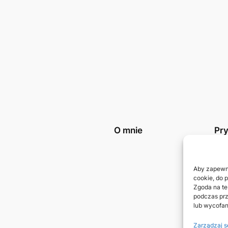
O mnie
Pr
Poli
Kon
Aby zapewnić
cookie, do 
Zgoda na te
podczas prz
lub wycofan
Zarządzaj s