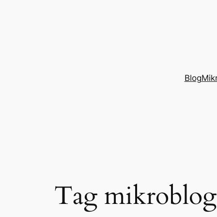
Przejdź
do
treści
Blog
Mik
Tag mikroblo