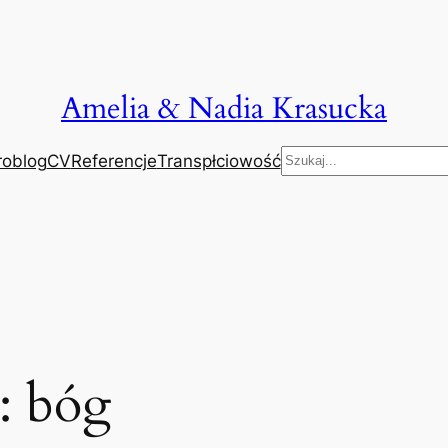
Amelia & Nadia Krasucka
Szukaj
roblog
CV
Referencje
Transpłciowość
g:
bóg