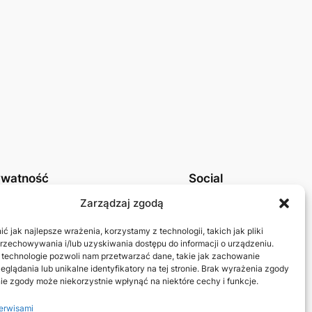
ywatność
Social
tyka prywatności UE
Linkedin
Zarządzaj zgodą
takt
Mastodon
 jak najlepsze wrażenia, korzystamy z technologii, takich jak pliki
przechowywania i/lub uzyskiwania dostępu do informacji o urządzeniu.
 technologie pozwoli nam przetwarzać dane, takie jak zachowanie
eglądania lub unikalne identyfikatory na tej stronie. Brak wyrażenia zgody
ie zgody może niekorzystnie wpłynąć na niektóre cechy i funkcje.
erwisami