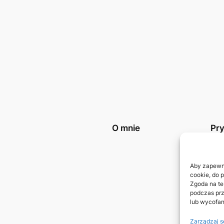
O mnie
Pr
Poli
Kon
Aby zapewnić
cookie, do 
Zgoda na te
podczas prz
lub wycofan
Zarządzaj s