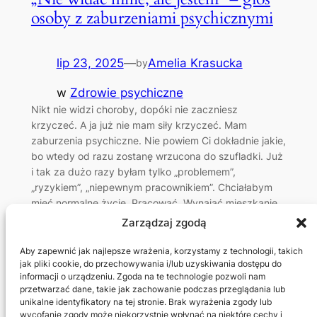
osoby z zaburzeniami psychicznymi
lip 23, 2025
—
Amelia Krasucka
by
w
Zdrowie psychiczne
Nikt nie widzi choroby, dopóki nie zaczniesz
krzyczeć. A ja już nie mam siły krzyczeć. Mam
zaburzenia psychiczne. Nie powiem Ci dokładnie jakie,
bo wtedy od razu zostanę wrzucona do szufladki. Już
i tak za dużo razy byłam tylko „problemem”,
„ryzykiem”, „niepewnym pracownikiem”. Chciałabym
mieć normalne życie. Pracować. Wynająć mieszkanie.
Robić zakupy i nie liczyć,…
Zarządzaj zgodą
Aby zapewnić jak najlepsze wrażenia, korzystamy z technologii, takich
jak pliki cookie, do przechowywania i/lub uzyskiwania dostępu do
informacji o urządzeniu. Zgoda na te technologie pozwoli nam
przetwarzać dane, takie jak zachowanie podczas przeglądania lub
unikalne identyfikatory na tej stronie. Brak wyrażenia zgody lub
wycofanie zgody może niekorzystnie wpłynąć na niektóre cechy i