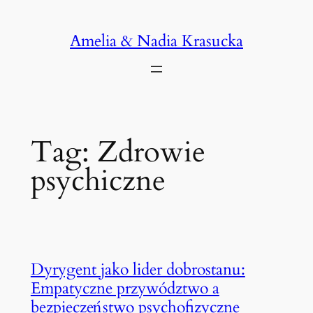
Przejdź
do
Amelia & Nadia Krasucka
treści
Tag:
Zdrowie
psychiczne
Dyrygent jako lider dobrostanu:
Empatyczne przywództwo a
bezpieczeństwo psychofizyczne