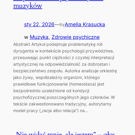
muzyków
sty 22, 2026
—
Amelia Krasucka
by
w
Muzyka
, 
Zdrowie psychiczne
Abstrakt Artykuł podejmuje problematykę roli
dyrygenta w kontekście psychologii przywództwa,
przesuwając punkt ciężkości z czystej interpretacji
artystycznej na odpowiedzialność za dobrostan i
bezpieczeństwo zespołu. Autorka analizuje orkiestrę
jako żywy, współzależny organizm, którego
prawidłowe funkcjonowanie (homeostaza) jest
bezpośrednio uzależnione od kondycji
psychofizycznej poszczególnych jego członków. W
tekście zakwestionowano tradycyjny, autorytarny
model pracy („racja albo relacja”) na…
„Nie widać mnie, ale jestem” – głos