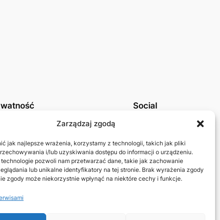
ywatność
Social
tyka prywatności UE
Linkedin
Zarządzaj zgodą
takt
Mastodon
 jak najlepsze wrażenia, korzystamy z technologii, takich jak pliki
przechowywania i/lub uzyskiwania dostępu do informacji o urządzeniu.
 technologie pozwoli nam przetwarzać dane, takie jak zachowanie
eglądania lub unikalne identyfikatory na tej stronie. Brak wyrażenia zgody
ie zgody może niekorzystnie wpłynąć na niektóre cechy i funkcje.
erwisami