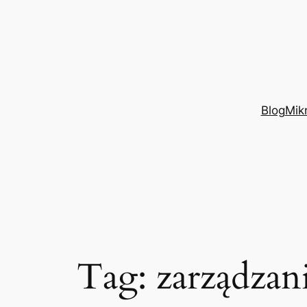
Przejdź
do
treści
Blog
Mik
Tag:
zarządzan