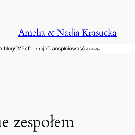
Amelia & Nadia Krasucka
Szukaj
roblog
CV
Referencje
Transpłciowość
ie zespołem