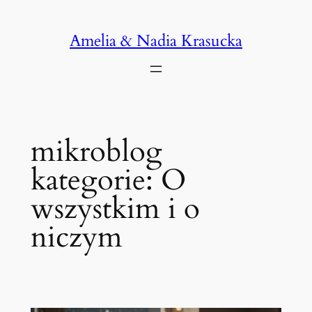
Przejdź
do
Amelia & Nadia Krasucka
treści
mikroblog
kategorie:
O
wszystkim i o
niczym