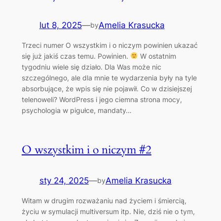
lut 8, 2025
—
Amelia Krasucka
by
Trzeci numer O wszystkim i o niczym powinien ukazać
się już jakiś czas temu. Powinien.
W ostatnim
tygodniu wiele się działo. Dla Was może nic
szczególnego, ale dla mnie te wydarzenia były na tyle
absorbujące, że wpis się nie pojawił. Co w dzisiejszej
telenoweli? WordPress i jego ciemna strona mocy,
psychologia w pigułce, mandaty…
O wszystkim i o niczym #2
sty 24, 2025
—
Amelia Krasucka
by
Witam w drugim rozważaniu nad życiem i śmiercią,
życiu w symulacji multiversum itp. Nie, dziś nie o tym,