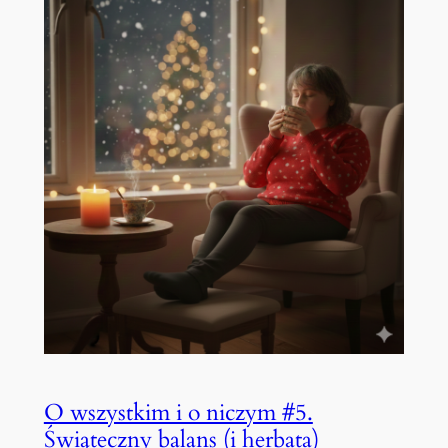
O wszystkim i o niczym #5.
Świąteczny balans (i herbata)