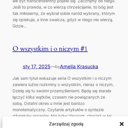
ale byt transcendentny pojawi się. Zacznijmy od niego.
Jeśli to prawda, w co wierzą chrześcijanie, to bóg jest
tak miłosierny, że wybrał sobie naród wybrany, którym
się opiekuje, a inne zwalcza, gdyż w niego nie wierzą.
Gdzie…
O wszystkim i o niczym #1
sty 17, 2025
—
Amelia Krasucka
by
Jak sam tytuł wskazuje seria O wszystkim i o niczym
zawiera luźne rozkminy o wszystkim, nieraz o niczym.
Dzielę się tu swoimi przemyśleniami. Będę się starała
łączyć kilka wątków, czasem nie powiązanych ze
sobą. Ostatni okres u mnie jest bardzo
monotematyczny. Czytanie artykułów o syntezie
dźwięków organów. Nie tylko Viscount, chociaż w tej
kwestii jest…
Zarządzaj zgodą