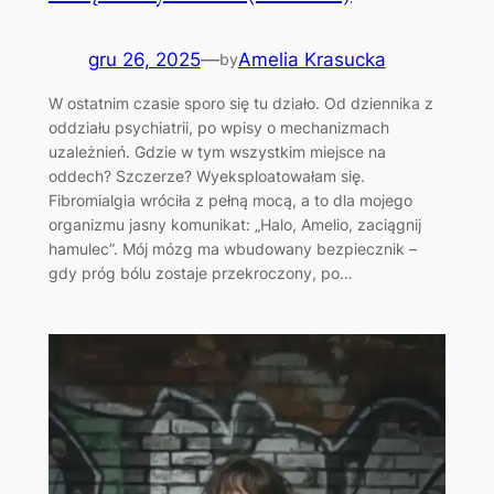
gru 26, 2025
—
Amelia Krasucka
by
W ostatnim czasie sporo się tu działo. Od dziennika z
oddziału psychiatrii, po wpisy o mechanizmach
uzależnień. Gdzie w tym wszystkim miejsce na
oddech? ​Szczerze? Wyeksploatowałam się.
Fibromialgia wróciła z pełną mocą, a to dla mojego
organizmu jasny komunikat: „Halo, Amelio, zaciągnij
hamulec”. Mój mózg ma wbudowany bezpiecznik –
gdy próg bólu zostaje przekroczony, po…